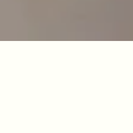
BLOG
Podcasts voor bedrijven, is
het een hype of een blijver?
Deze 4 inzichten helpen je
beslissen of een podcast de
juiste stap is voor jouw
bedrijf.